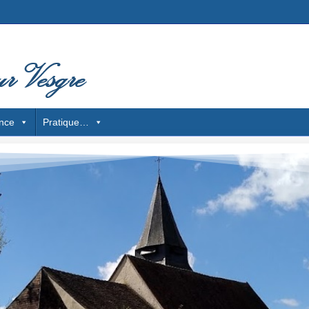
nce
Pratique…