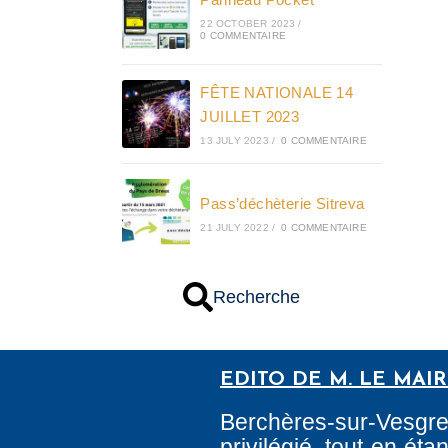
22 OCTOBER 2023
/
0 COMMENTAIRE
FÊTE NATIONALE 14
JUILLET 2023
13 JULY 2023
/
0 COMMENTAIRE
Pass’déchèterie Sitreva
21 JULY 2022
/
0 COMMENTAIRE
Recherche
EDITO DE M. LE MAI
Berchères-sur-Vesgr
privilégié, tout en é