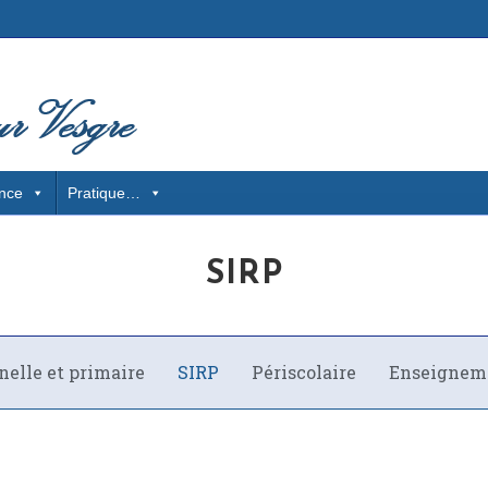
nce
Pratique…
SIRP
nelle et primaire
SIRP
Périscolaire
Enseigneme