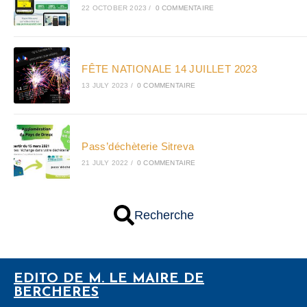
22 OCTOBER 2023
/
0 COMMENTAIRE
FÊTE NATIONALE 14 JUILLET 2023
13 JULY 2023
/
0 COMMENTAIRE
Pass’déchèterie Sitreva
21 JULY 2022
/
0 COMMENTAIRE
Recherche
EDITO DE M. LE MAIRE DE
BERCHERES