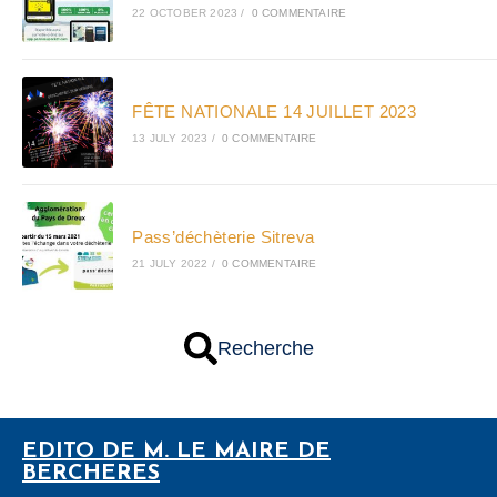
22 OCTOBER 2023
/
0 COMMENTAIRE
FÊTE NATIONALE 14 JUILLET 2023
13 JULY 2023
/
0 COMMENTAIRE
Pass’déchèterie Sitreva
21 JULY 2022
/
0 COMMENTAIRE
Recherche
EDITO DE M. LE MAIRE DE
BERCHERES