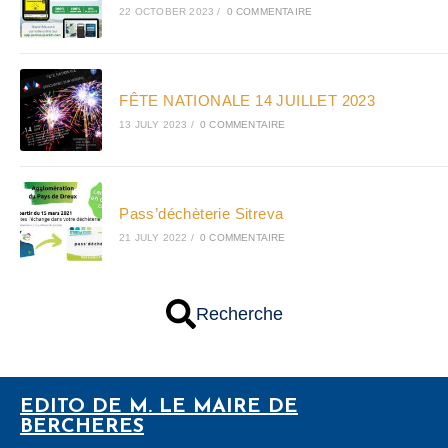
22 OCTOBER 2023
/
0 COMMENTAIRE
FÊTE NATIONALE 14 JUILLET 2023
13 JULY 2023
/
0 COMMENTAIRE
Pass’déchèterie Sitreva
21 JULY 2022
/
0 COMMENTAIRE
Recherche
EDITO DE M. LE MAIRE DE
BERCHERES