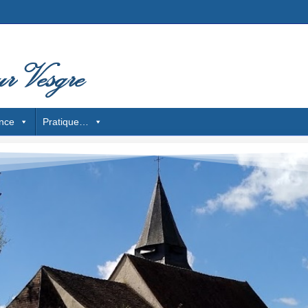
nce
Pratique…