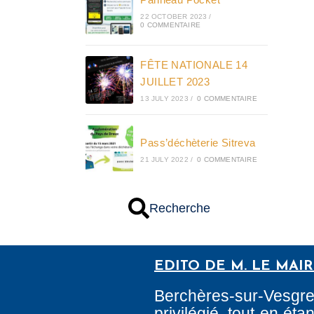
22 OCTOBER 2023
/
0 COMMENTAIRE
FÊTE NATIONALE 14
JUILLET 2023
13 JULY 2023
/
0 COMMENTAIRE
Pass’déchèterie Sitreva
21 JULY 2022
/
0 COMMENTAIRE
Recherche
EDITO DE M. LE MAI
Berchères-sur-Vesgr
privilégié, tout en é