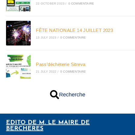
22 OCTOBER 2023
/
0 COMMENTAIRE
FÊTE NATIONALE 14 JUILLET 2023
13 JULY 2023
/
0 COMMENTAIRE
Pass’déchèterie Sitreva
21 JULY 2022
/
0 COMMENTAIRE
Recherche
EDITO DE M. LE MAIRE DE
BERCHERES