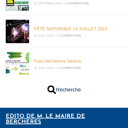
22 OCTOBER 2023
/
0 COMMENTAIRE
FÊTE NATIONALE 14 JUILLET 2023
13 JULY 2023
/
0 COMMENTAIRE
Pass’déchèterie Sitreva
21 JULY 2022
/
0 COMMENTAIRE
Recherche
EDITO DE M. LE MAIRE DE
BERCHERES