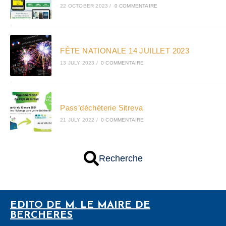
22 OCTOBER 2023
/
0 COMMENTAIRE
FÊTE NATIONALE 14 JUILLET 2023
13 JULY 2023
/
0 COMMENTAIRE
Pass’déchèterie Sitreva
21 JULY 2022
/
0 COMMENTAIRE
Recherche
EDITO DE M. LE MAIRE DE
BERCHERES