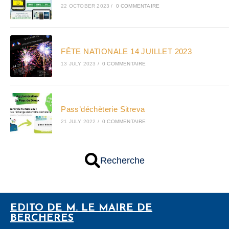
22 OCTOBER 2023
/
0 COMMENTAIRE
FÊTE NATIONALE 14 JUILLET 2023
13 JULY 2023
/
0 COMMENTAIRE
Pass’déchèterie Sitreva
21 JULY 2022
/
0 COMMENTAIRE
Recherche
EDITO DE M. LE MAIRE DE
BERCHERES