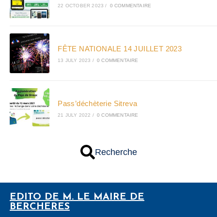
22 OCTOBER 2023
/
0 COMMENTAIRE
FÊTE NATIONALE 14 JUILLET 2023
13 JULY 2023
/
0 COMMENTAIRE
Pass’déchèterie Sitreva
21 JULY 2022
/
0 COMMENTAIRE
Recherche
EDITO DE M. LE MAIRE DE
BERCHERES