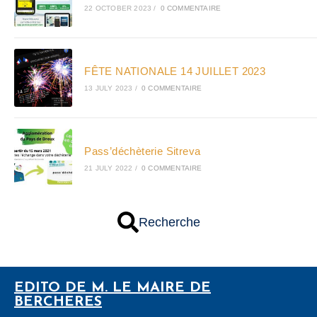
22 OCTOBER 2023
/
0 COMMENTAIRE
FÊTE NATIONALE 14 JUILLET 2023
13 JULY 2023
/
0 COMMENTAIRE
Pass’déchèterie Sitreva
21 JULY 2022
/
0 COMMENTAIRE
Recherche
EDITO DE M. LE MAIRE DE
BERCHERES