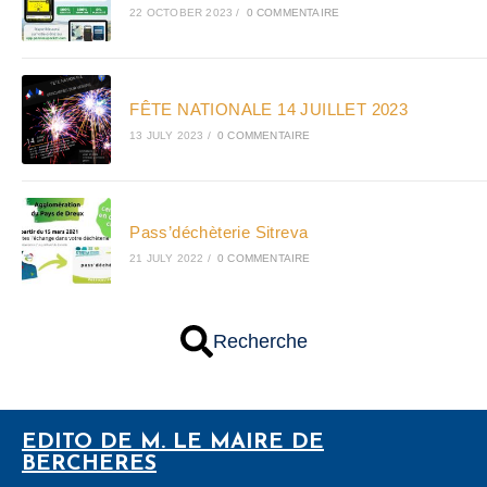
22 OCTOBER 2023
/
0 COMMENTAIRE
FÊTE NATIONALE 14 JUILLET 2023
13 JULY 2023
/
0 COMMENTAIRE
Pass’déchèterie Sitreva
21 JULY 2022
/
0 COMMENTAIRE
Recherche
EDITO DE M. LE MAIRE DE
BERCHERES