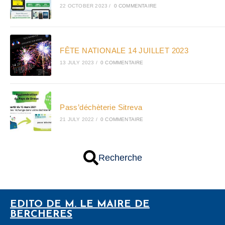
22 OCTOBER 2023
/
0 COMMENTAIRE
FÊTE NATIONALE 14 JUILLET 2023
13 JULY 2023
/
0 COMMENTAIRE
Pass’déchèterie Sitreva
21 JULY 2022
/
0 COMMENTAIRE
Recherche
EDITO DE M. LE MAIRE DE
BERCHERES