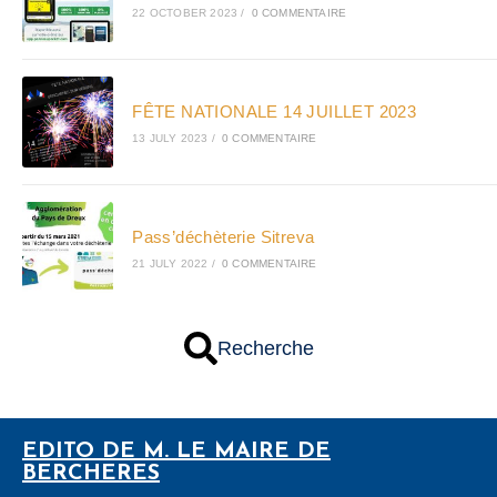
22 OCTOBER 2023
/
0 COMMENTAIRE
FÊTE NATIONALE 14 JUILLET 2023
13 JULY 2023
/
0 COMMENTAIRE
Pass’déchèterie Sitreva
21 JULY 2022
/
0 COMMENTAIRE
Recherche
EDITO DE M. LE MAIRE DE
BERCHERES