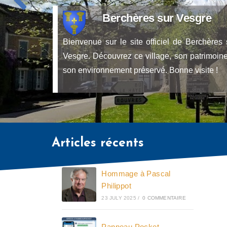
Berchères sur Vesgre
Bienvenue sur le site officiel de Berchères 
Vesgre. Découvrez ce village, son patrimoine
son environnement préservé. Bonne visite !
Articles récents
Hommage à Pascal
Philippot
23 JULY 2025
/
0 COMMENTAIRE
Panneau Pocket