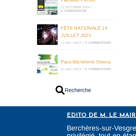
22 OCTOBER 2023
/
0 COMMENTAIRE
FÊTE NATIONALE 14
JUILLET 2023
13 JULY 2023
/
0 COMMENTAIRE
Pass’déchèterie Sitreva
21 JULY 2022
/
0 COMMENTAIRE
Recherche
EDITO DE M. LE MAI
Berchères-sur-Vesgr
privilégié, tout en é