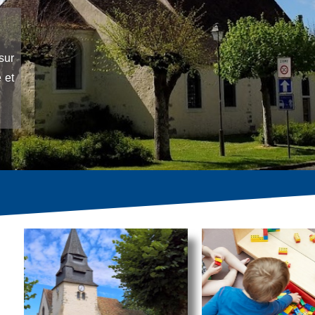
sur
 et