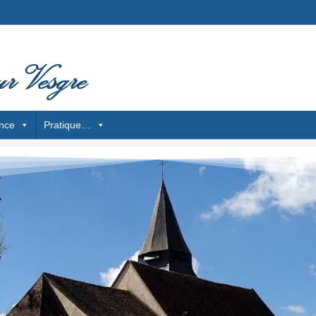
nce
Pratique…