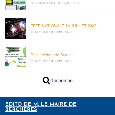
22 OCTOBER 2023
/
0 COMMENTAIRE
FÊTE NATIONALE 14 JUILLET 2023
13 JULY 2023
/
0 COMMENTAIRE
Pass’déchèterie Sitreva
21 JULY 2022
/
0 COMMENTAIRE
Recherche
EDITO DE M. LE MAIRE DE
BERCHERES