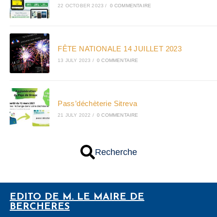
22 OCTOBER 2023
/
0 COMMENTAIRE
FÊTE NATIONALE 14 JUILLET 2023
13 JULY 2023
/
0 COMMENTAIRE
Pass’déchèterie Sitreva
21 JULY 2022
/
0 COMMENTAIRE
Recherche
EDITO DE M. LE MAIRE DE
BERCHERES