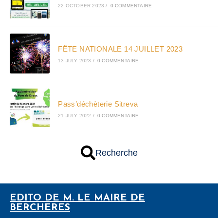
22 OCTOBER 2023
/
0 COMMENTAIRE
FÊTE NATIONALE 14 JUILLET 2023
13 JULY 2023
/
0 COMMENTAIRE
Pass’déchèterie Sitreva
21 JULY 2022
/
0 COMMENTAIRE
Recherche
EDITO DE M. LE MAIRE DE
BERCHERES