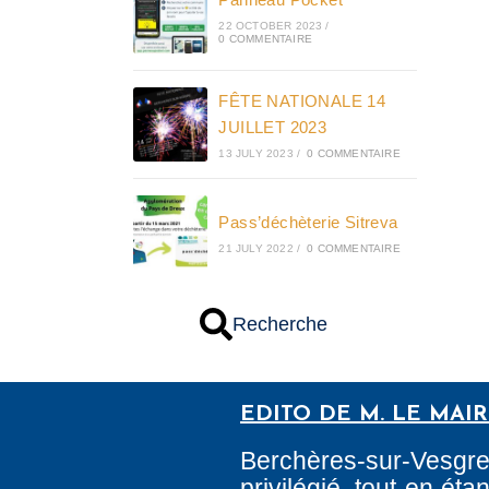
22 OCTOBER 2023
/
0 COMMENTAIRE
FÊTE NATIONALE 14
JUILLET 2023
13 JULY 2023
/
0 COMMENTAIRE
Pass’déchèterie Sitreva
21 JULY 2022
/
0 COMMENTAIRE
Recherche
EDITO DE M. LE MAI
Berchères-sur-Vesgr
privilégié, tout en é