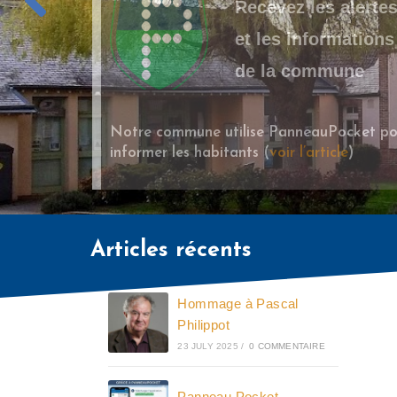
Recevez les alerte
et les informations
de la commune
Notre commune utilise PanneauPocket po
informer les habitants (
voir l’article
)
Articles récents
Hommage à Pascal
Philippot
23 JULY 2025
/
0 COMMENTAIRE
Panneau Pocket