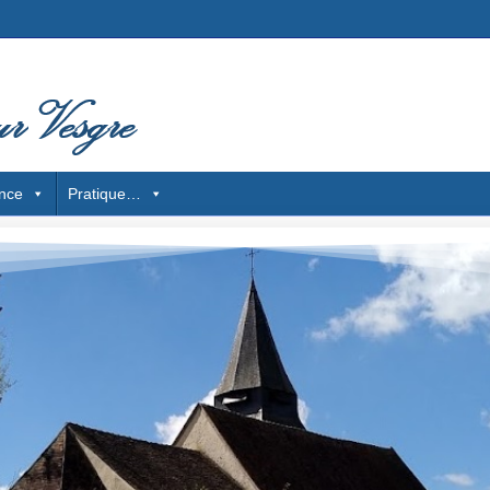
nce
Pratique…