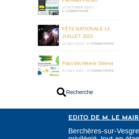
22 OCTOBER 2023
/
0 COMMENTAIRE
FÊTE NATIONALE 14
JUILLET 2023
13 JULY 2023
/
0 COMMENTAIRE
Pass’déchèterie Sitreva
21 JULY 2022
/
0 COMMENTAIRE
Recherche
EDITO DE M. LE MAI
Berchères-sur-Vesgr
privilégié, tout en é