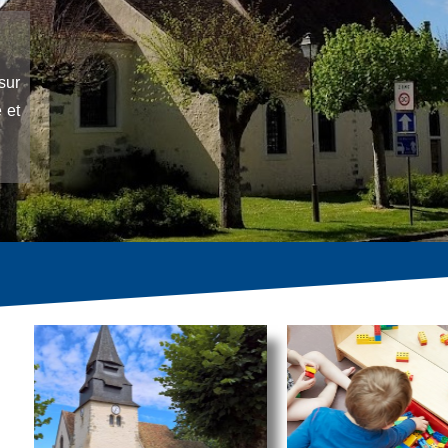
sur
 et