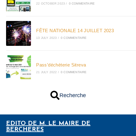
22 OCTOBER 2023
/
0 COMMENTAIRE
FÊTE NATIONALE 14 JUILLET 2023
13 JULY 2023
/
0 COMMENTAIRE
Pass’déchèterie Sitreva
21 JULY 2022
/
0 COMMENTAIRE
Recherche
EDITO DE M. LE MAIRE DE
BERCHERES