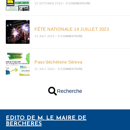
22 OCTOBER 2023
/
0 COMMENTAIRE
FÊTE NATIONALE 14 JUILLET 2023
13 JULY 2023
/
0 COMMENTAIRE
Pass’déchèterie Sitreva
21 JULY 2022
/
0 COMMENTAIRE
Recherche
EDITO DE M. LE MAIRE DE
BERCHERES