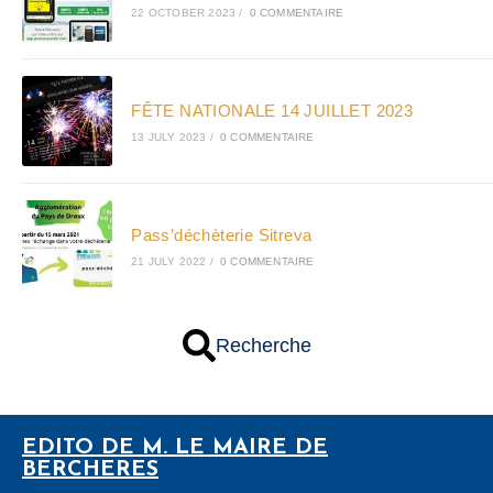
22 OCTOBER 2023
/
0 COMMENTAIRE
FÊTE NATIONALE 14 JUILLET 2023
13 JULY 2023
/
0 COMMENTAIRE
Pass’déchèterie Sitreva
21 JULY 2022
/
0 COMMENTAIRE
Recherche
EDITO DE M. LE MAIRE DE
BERCHERES