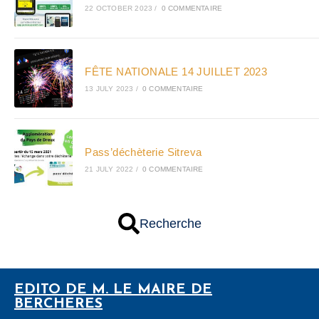
22 OCTOBER 2023
/
0 COMMENTAIRE
FÊTE NATIONALE 14 JUILLET 2023
13 JULY 2023
/
0 COMMENTAIRE
Pass’déchèterie Sitreva
21 JULY 2022
/
0 COMMENTAIRE
Recherche
EDITO DE M. LE MAIRE DE
BERCHERES