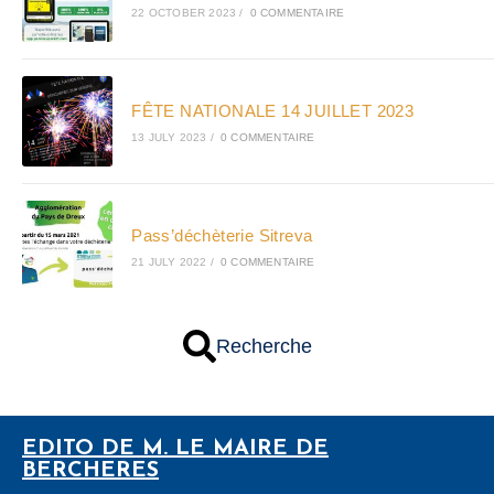
22 OCTOBER 2023
/
0 COMMENTAIRE
FÊTE NATIONALE 14 JUILLET 2023
13 JULY 2023
/
0 COMMENTAIRE
Pass’déchèterie Sitreva
21 JULY 2022
/
0 COMMENTAIRE
Recherche
EDITO DE M. LE MAIRE DE
BERCHERES