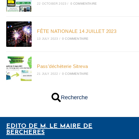
22 OCTOBER 2023
/
0 COMMENTAIRE
FÊTE NATIONALE 14 JUILLET 2023
13 JULY 2023
/
0 COMMENTAIRE
Pass’déchèterie Sitreva
21 JULY 2022
/
0 COMMENTAIRE
Recherche
EDITO DE M. LE MAIRE DE
BERCHERES