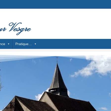
nce
Pratique…