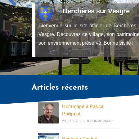
Berchères sur Vesgre
Bienvenue sur le site officiel de Berchères 
Vesgre. Découvrez ce village, son patrimoine
son environnement préservé. Bonne visite !
Articles récents
Hommage à Pascal
Philippot
23 JULY 2025
/
0 COMMENTAIRE
Panneau Pocket