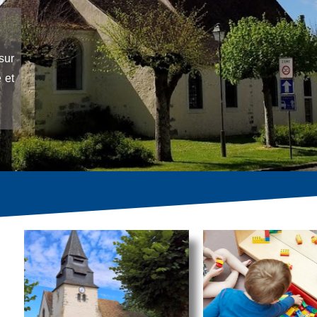
sur
 et