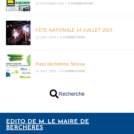
22 OCTOBER 2023
/
0 COMMENTAIRE
FÊTE NATIONALE 14 JUILLET 2023
13 JULY 2023
/
0 COMMENTAIRE
Pass’déchèterie Sitreva
21 JULY 2022
/
0 COMMENTAIRE
Recherche
EDITO DE M. LE MAIRE DE
BERCHERES