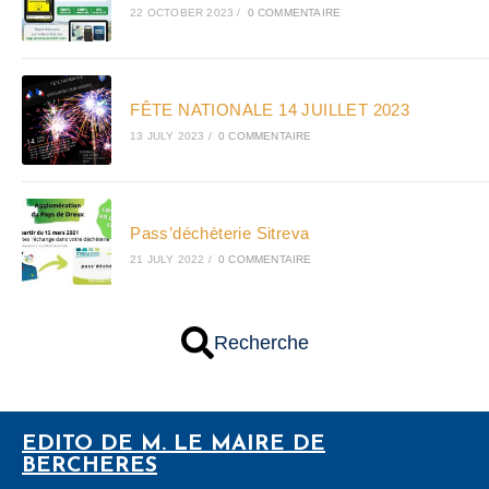
22 OCTOBER 2023
/
0 COMMENTAIRE
FÊTE NATIONALE 14 JUILLET 2023
13 JULY 2023
/
0 COMMENTAIRE
Pass’déchèterie Sitreva
21 JULY 2022
/
0 COMMENTAIRE
Recherche
EDITO DE M. LE MAIRE DE
BERCHERES