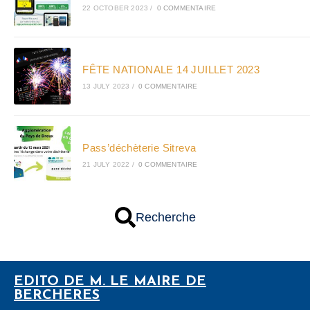
22 OCTOBER 2023
/
0 COMMENTAIRE
FÊTE NATIONALE 14 JUILLET 2023
13 JULY 2023
/
0 COMMENTAIRE
Pass’déchèterie Sitreva
21 JULY 2022
/
0 COMMENTAIRE
Recherche
EDITO DE M. LE MAIRE DE
BERCHERES