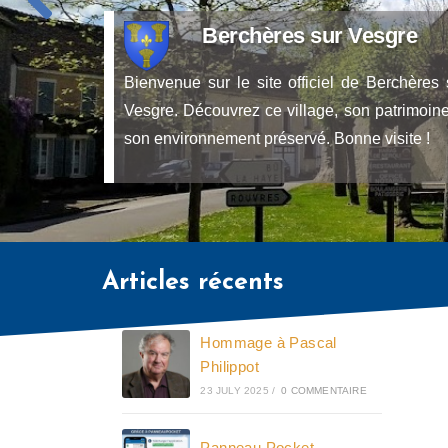
Berchères sur Vesgre
Bienvenue sur le site officiel de Berchères 
Vesgre. Découvrez ce village, son patrimoine
son environnement préservé. Bonne visite !
Articles récents
Hommage à Pascal
Philippot
23 JULY 2025
/
0 COMMENTAIRE
Panneau Pocket