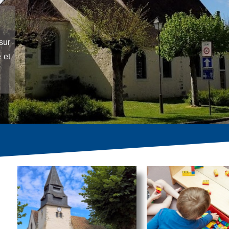
sur
 et