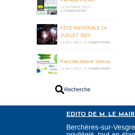
22 OCTOBER 2023
/
0 COMMENTAIRE
FÊTE NATIONALE 14
JUILLET 2023
13 JULY 2023
/
0 COMMENTAIRE
Pass’déchèterie Sitreva
21 JULY 2022
/
0 COMMENTAIRE
Recherche
EDITO DE M. LE MAI
Berchères-sur-Vesgr
privilégié, tout en é