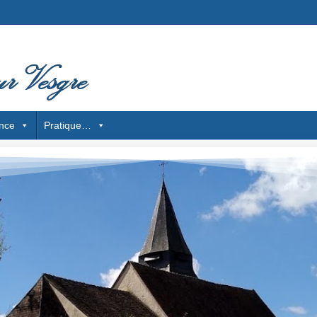
nce
Pratique…