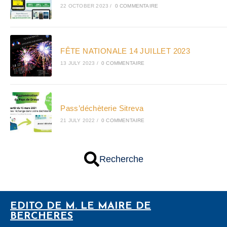
22 OCTOBER 2023
/
0 COMMENTAIRE
FÊTE NATIONALE 14 JUILLET 2023
13 JULY 2023
/
0 COMMENTAIRE
Pass’déchèterie Sitreva
21 JULY 2022
/
0 COMMENTAIRE
Recherche
EDITO DE M. LE MAIRE DE
BERCHERES