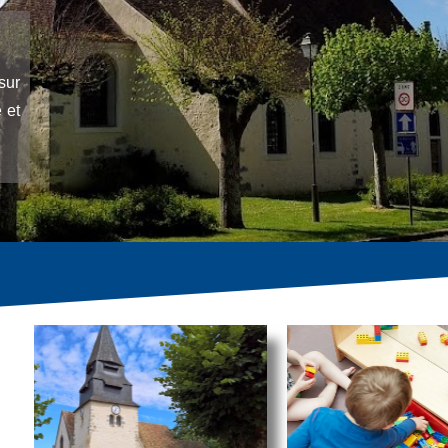
sur
 et