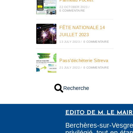
22 OCTOBER 2023
/
0 COMMENTAIRE
FÊTE NATIONALE 14
JUILLET 2023
13 JULY 2023
/
0 COMMENTAIRE
Pass’déchèterie Sitreva
21 JULY 2022
/
0 COMMENTAIRE
Recherche
EDITO DE M. LE MAI
Berchères-sur-Vesgr
privilégié, tout en é