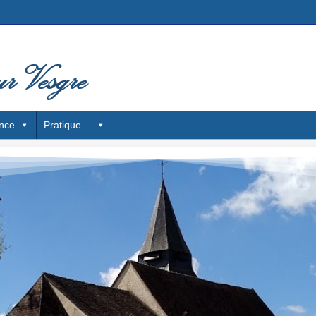
nce
Pratique…