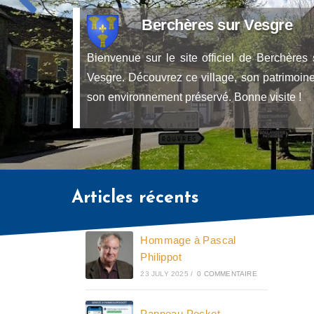
Berchères sur Vesgre
Bienvenue sur le site officiel de Berchères 
Vesgre. Découvrez ce village, son patrimoine
son environnement préservé. Bonne visite !
Articles récents
Hommage à Pascal
Philippot
23 JULY 2025
/
0 COMMENTAIRE
Panneau Pocket