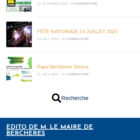
22 OCTOBER 2023
/
0 COMMENTAIRE
FÊTE NATIONALE 14 JUILLET 2023
13 JULY 2023
/
0 COMMENTAIRE
Pass’déchèterie Sitreva
21 JULY 2022
/
0 COMMENTAIRE
Recherche
EDITO DE M. LE MAIRE DE
BERCHERES