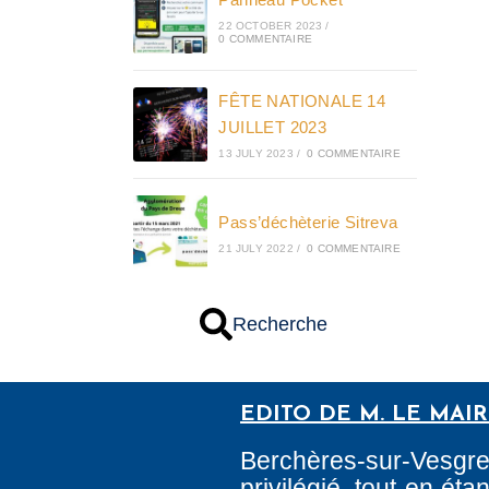
22 OCTOBER 2023
/
0 COMMENTAIRE
FÊTE NATIONALE 14
JUILLET 2023
13 JULY 2023
/
0 COMMENTAIRE
Pass’déchèterie Sitreva
21 JULY 2022
/
0 COMMENTAIRE
Recherche
EDITO DE M. LE MAI
Berchères-sur-Vesgr
privilégié, tout en é