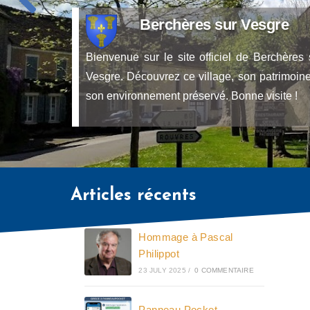
Berchères sur Vesgre
Bienvenue sur le site officiel de Berchères 
Vesgre. Découvrez ce village, son patrimoine
son environnement préservé. Bonne visite !
Articles récents
Hommage à Pascal
Philippot
23 JULY 2025
/
0 COMMENTAIRE
Panneau Pocket