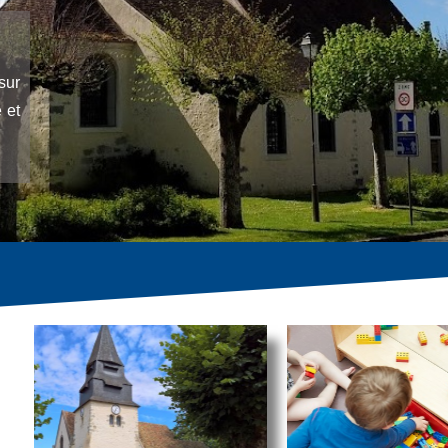
sur
 et