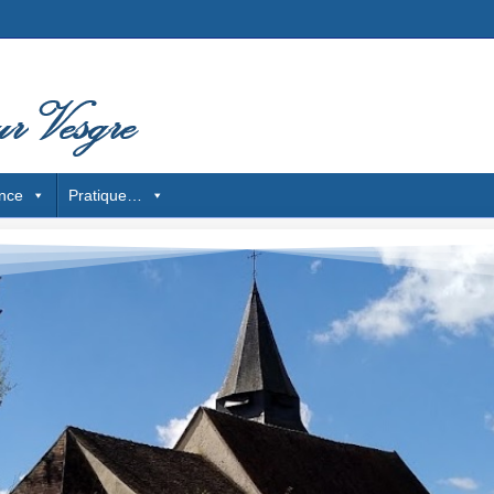
nce
Pratique…