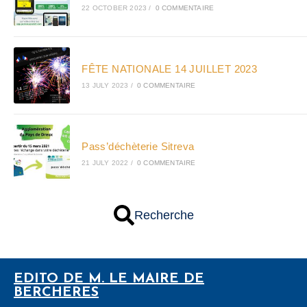
22 OCTOBER 2023
/
0 COMMENTAIRE
FÊTE NATIONALE 14 JUILLET 2023
13 JULY 2023
/
0 COMMENTAIRE
Pass’déchèterie Sitreva
21 JULY 2022
/
0 COMMENTAIRE
Recherche
EDITO DE M. LE MAIRE DE
BERCHERES